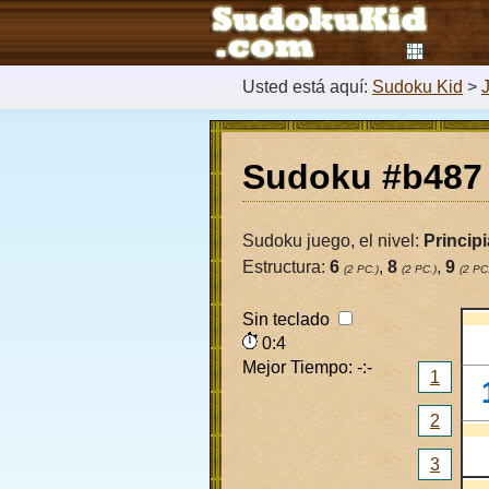
Usted está aquí:
Sudoku Kid
>
Sudoku #b487
Sudoku juego, el nivel:
Princip
Estructura:
6
,
8
,
9
(2 PC.)
(2 PC.)
(2 PC
Sin teclado
0:5
Mejor Tiempo: -:-
1
2
3