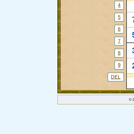
4
5
6
7
8
9
DEL
© 