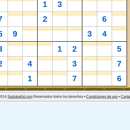
1
3
7
2
6
5
9
3
4
3
1
2
5
2
4
3
7
1
7
6
2014
SudokuKid.com
Reservados todos los derechos •
Condiciones de uso
•
Conta