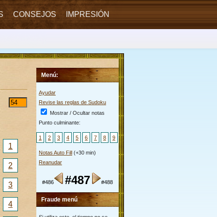
S
CONSEJOS
IMPRESIÓN
Menú:
Ayudar
Revise las reglas de Sudoku
Mostrar / Ocultar notas
Punto culminante:
1
2
3
4
5
6
7
8
9
1
Notas Auto Fill
(+30 min)
Reanudar
2
#487
#486
#488
3
Fraude menú
4