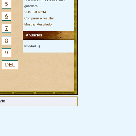
Si utiliza este, el tiempo no se
5
guardará:
SUGERENCIA
6
Comparar a resultar
,
Mostrar Resultado
,
7
Anuncios
8
time4ad :-)
9
DEL
cto