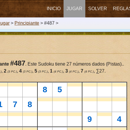
INICIO
JUGAR
SOLVER
REGLA
Jugar
>
Principiante
> #487 >
#487
iante
. Este Sudoku tiene 27 números dados (Pistas)..
,
2
,
4
,
5
,
1
,
3
,
7
, ∑27.
.)
(3 PC.)
(3 PC.)
(3 PC.)
(4 PC.)
(4 PC.)
(4 PC.)
8
5
1
7
8
9
4