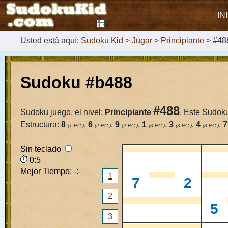
IN
Usted está aquí:
Sudoku Kid
>
Jugar
>
Principiante
> #48
Sudoku #b488
#488
Sudoku juego, el nivel:
Principiante
. Este Sudoku
Estructura:
8
,
6
,
9
,
1
,
3
,
4
,
7
(1 PC.)
(2 PC.)
(2 PC.)
(3 PC.)
(3 PC.)
(3 PC.)
Sin teclado
0:5
Mejor Tiempo: -:-
1
7
2
2
5
3