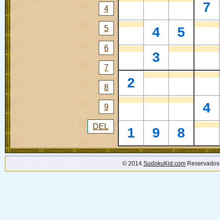
7
4
5
4
5
6
3
7
2
8
4
9
DEL
1
9
8
© 2014
SudokuKid.com
Reservados 